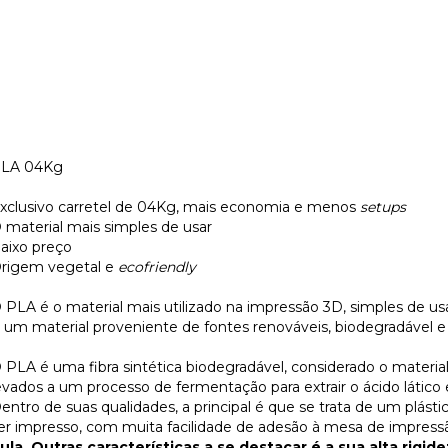
LA 04Kg
xclusivo carretel de 04Kg, mais economia e menos
setups
 material mais simples de usar
aixo preço
rigem vegetal e
ecofriendly
 PLA é o material mais utilizado na impressão 3D, simples de u
 um material proveniente de fontes renováveis, biodegradável e
 PLA é uma fibra sintética biodegradável, considerado o materia
evados a um processo de fermentação para extrair o ácido lático 
entro de suas qualidades, a principal é que se trata de um pl
er impresso, com muita facilidade de adesão à mesa de impress
ula.
Outras características a se destacar é a sua alta rigide