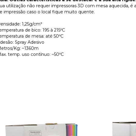
ua utilização não requer impressoras 3D com mesa aquecida, é 
e impressão caso o local fique muito quente.
ensidade: 1,25g/cm³
emperatura de bico: 195 à 215ºC
emperatura de mesa: até 50ºC
desão: Spray Adesivo
etros/Kg: ~1360m
ax. temp. uso contínuo: ~50ºC