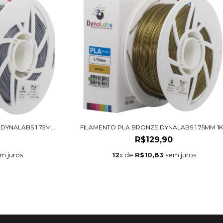
YNALABS 1.75M...
FILAMENTO PLA BRONZE DYNALABS 1.75MM 1
R$129,90
m juros
12
x de
R$10,83
sem juros