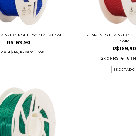
A ASTRA NOITE DYNALABS 1.75M...
FILAMENTO PLA ASTRA R
1.75MM...
R$169,90
R$169,90
x de
R$14,16
sem juros
12
x de
R$14,16
se
ESGOTADO