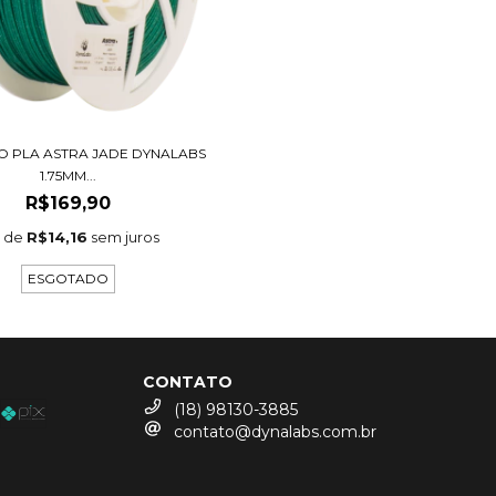
O PLA ASTRA JADE DYNALABS
1.75MM...
R$169,90
x de
R$14,16
sem juros
ESGOTADO
CONTATO
(18) 98130-3885
contato@dynalabs.com.br