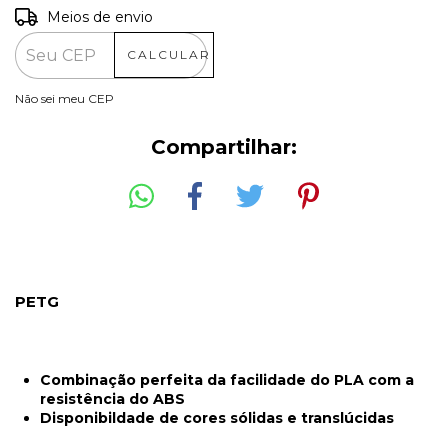
Meios de envio
Entregas para o CEP:
ALTERAR CEP
CALCULAR
Não sei meu CEP
Compartilhar:
PETG
Combinação perfeita da facilidade do PLA com a
resistência do ABS
Disponibildade de cores sólidas e translúcidas